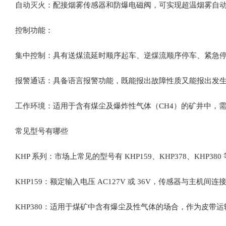
自动灭火‌：配接烟雾传感器和防爆电磁阀，可实现超温烟雾自动洒水
‌控制功能‌：
集中控制‌：具有送煤流延时顺序起车、逆煤流顺序停车、紧急停
‌报警通话‌：具备语言报警功能，既能报出故障性质又能报出发生故障
‌工作环境‌：适用于含有煤尘及爆炸性气体（CH4）的矿井中，需
常见型号有哪些
‌KHP 系列‌：市场上常见的型号有 KHP159、KHP378、KH
KHP159‌：额定输入电压 AC127V 或 36V，传感器与主机间连接
‌KHP380‌：适用于煤矿中含有爆尘及性气体的场合，作为皮带